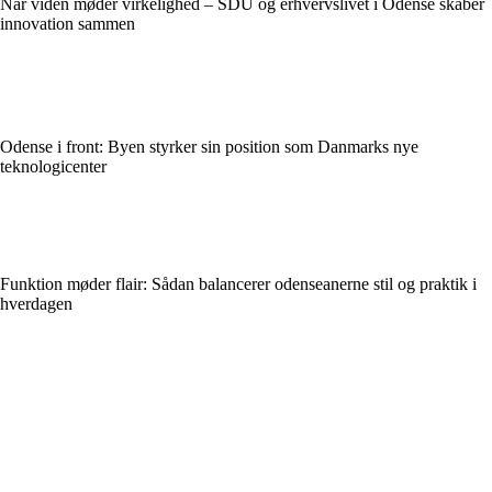
Når viden møder virkelighed – SDU og erhvervslivet i Odense skaber
innovation sammen
Odense i front: Byen styrker sin position som Danmarks nye
teknologicenter
Funktion møder flair: Sådan balancerer odenseanerne stil og praktik i
hverdagen