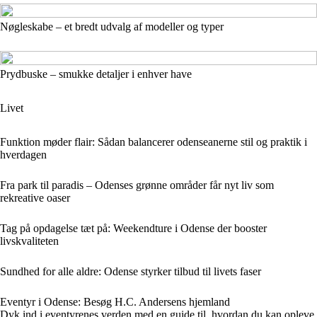
Nøgleskabe – et bredt udvalg af modeller og typer
Prydbuske – smukke detaljer i enhver have
Livet
Funktion møder flair: Sådan balancerer odenseanerne stil og praktik i
hverdagen
Fra park til paradis – Odenses grønne områder får nyt liv som
rekreative oaser
Tag på opdagelse tæt på: Weekendture i Odense der booster
livskvaliteten
Sundhed for alle aldre: Odense styrker tilbud til livets faser
Eventyr i Odense: Besøg H.C. Andersens hjemland
Dyk ind i eventyrenes verden med en guide til, hvordan du kan opleve